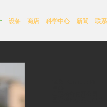
介
设备
商店
科学中心
新聞
联系
徐民 Kenneth Min, Z
董事
皇冠商會有限公司
星光特殊製品有限公