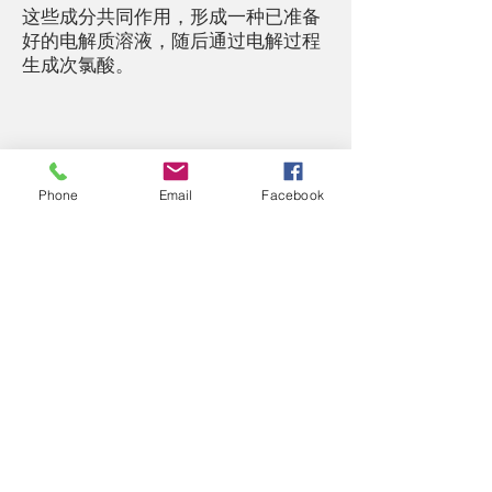
这些成分共同作用，形成一种已准备
好的电解质溶液，随后通过电解过程
生成次氯酸。
PUREGIA（HOCl）与次氯酸根离子
Phone
Email
Facebook
（OCl⁻）在不同 pH 条件下的平衡
水中的消毒性含氯物质主要以**次氯
酸（HOCl）或次氯酸根离子（OCl⁻）
**的形式存在。两者之间的比例会受
到溶液 pH 值 的强烈影响。
在适当控制的条件下，PUREGIA 系统
能够促进次氯酸（HOCl）的形成。相
比次氯酸根离子，次氯酸具有更强的
抗菌与消毒能力，因此是更有效的活
性消毒成分。